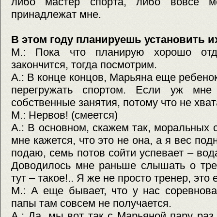
либо мастер спорта, либо вовсе м
принадлежат мне.
В этом году планируешь установить 
М.: Пока что планирую хорошо отд
закончится, тогда посмотрим.
А.: В конце концов, Марьяна еще ребено
перегружать спортом. Если уж мне 
собственные занятия, потому что не хвата
М.: Нервов! (смеется)
А.: В основном, скажем так, моральных 
мне кажется, что это не она, а я вес по
подаю, семь потов сойти успевает – вод
Доводилось мне раньше слышать о тре
тут – такое!.. Я же не просто тренер, это
М.: А еще бывает, что у нас соревнов
папы там совсем не получается.
А.: Да, мы вот так с Марьяной пару раз