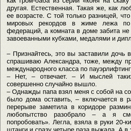
как гром-баба из серии «коня на скак
другая. Естественная. Такая же, как лю
ее возрасте. С той только разницей, что
мировых рекордов в жиме лежа по
федераций, а комната в доме забита н
завоеванными кубками, медалями и дип
– Признайтесь, это вы заставили дочь в
спрашиваю Александра, тоже, между пр
международного класса по пауэрлифтинг
– Нет, – отвечает. – И мыслей таки
совершенно случайно вышло.
– Однажды папа взял меня с собой на со
было дома оставить, – включается в р
перерыве заметила в коридоре размин
любопытство разобрало – а я смо
попробовать». Легла, взяла в руки 20-
штанги и сразу четыре раза выжала. А в