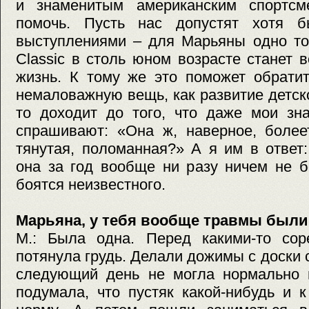
и знаменитым американским спортсм
помочь. Пусть нас допустят хотя б
выступлениями – для Марьяны одно тол
Classic в столь юном возрасте станет
жизнь. К тому же это поможет обрати
немаловажную вещь, как развитие детско
то доходит до того, что даже мои зн
спрашивают: «Она ж, наверное, более
тянутая, поломанная?» А я им в ответ
она за год вообще ни разу ничем не б
боятся неизвестного.
Марьяна, у тебя вообще травмы были
М.: Была одна. Перед какими-то сор
потянула грудь. Делали дожимы с доски 
следующий день не могла нормально п
подумала, что пустяк какой-нибудь и 