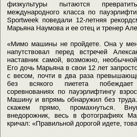
физкультуры пытаются преврати
международного класса по пауэрлифтин
Sportweek поведали 12-летняя рекорд
Марьяна Наумова и ее отец и тренер Але
«Мимо машины не пройдете. Она у меня
напутствовал перед встречей Алекс
наставник самой, возможно, необычной
Его дочь Марьяна в свои 12 лет запрост
с весом, почти в два раза превышающ
без всякого пиетета побеждае
соревнованиях по пауэрлифтингу взро
Машину и впрямь обнаружил без труда.
скажем прямо, промахнуться. Вну
внедорожник, весь в фотографиях Ма
кричал: «Правильной дорогой идете, това