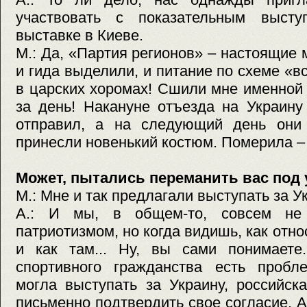
участвовать с показательным высту
выставке в Киеве.
М.: Да, «Партия регионов» – настоящие 
и гида выделили, и питание по схеме «в
в царских хоромах! Сшили мне именной
за день! Накануне отъезда на Украин
отправил, а на следующий день они
принесли новенький костюм. Померила –
Может, пытались переманить вас под 
М.: Мне и так предлагали выступать за У
А.: И мы, в общем-то, совсем не 
патриотизмом, но когда видишь, как отно
и как там... Ну, вы сами понимаете
спортивного гражданства есть проб
могла выступать за Украину, российс
письменно подтвердить свое согласие. А