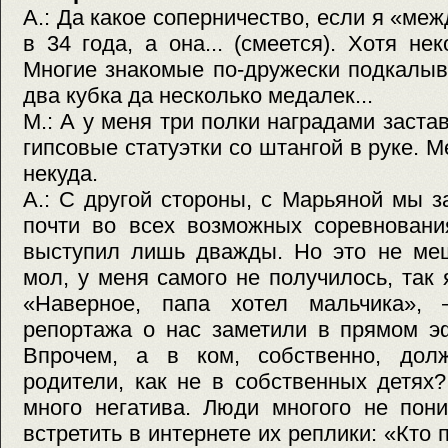
А.: Да какое соперничество, если я «ме
в 34 года, а она... (смеется). Хотя нек
Многие знакомые по-дружески подкалыв
два кубка да несколько медалек...
М.: А у меня три полки наградами заста
гипсовые статуэтки со штангой в руке. 
некуда.
А.: С другой стороны, с Марьяной мы з
почти во всех возможных соревновани
выступил лишь дважды. Но это не ме
мол, у меня самого не получилось, так 
«Наверное, папа хотел мальчика», 
репортажа о нас заметили в прямом э
Впрочем, а в ком, собственно, дол
родители, как не в собственных детях
много негатива. Люди многого не пон
встретить в интернете их реплики: «Кто