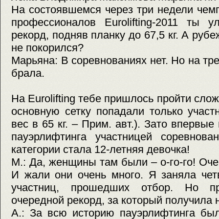
На состоявшемся через три недели чем
профессионалов Eurolifting-2011 ты 
рекорд, подняв планку до 67,5 кг. А руб
не покорился?
Марьяна: В соревнованиях нет. Но на тр
брала.
На Eurolifting тебе пришлось пройти сло
основную сетку попадали только участ
вес в 65 кг. – Прим. авт.). Зато впервые
пауэрлифтинга участницей соревнов
категории стала 12-летняя девочка!
М.: Да, женщины там были – о-го-го! О
И жали они очень много. Я заняла чет
участниц, прошедших отбор. Но п
очередной рекорд, за который получила н
А.: За всю историю пауэрлифтинга был