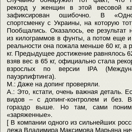
рекорд у женщин в этой весовой ка
зафиксирован ошибочно. В «Одно
спортсменку с Украины, на которую то
Пообщались. Оказалось, ее результат 
из килограммов в фунты, а потом еще и
реальности она пожала меньше 60 кг, а 
кг. Предыдущее достижение равнялось 62,
взяв вес в 65 кг, официально стала рек
взрослых по версии IPA (Междуна
пауэрлифтинга).
М.: Даже на допинг проверяли.
А.: Это, кстати, очень важная деталь. 
видов – с допинг-контролем и без. В
гораздо выше. Но там, сами поним
«заряженные».
[ В компании одного из сильнейших рос
лежа Владимира Максимова Марьяна ничу