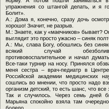
норму. А потом пошли заниматься в
упражнения со штангой делать, и я го
Болит».
А.: Дома я, конечно, сразу дочь осмот
хорошо! Значит, не разрыв.
М.: Знаете, как у «маечников» бывает? О
выглядит это просто ужасно – синяк полт
А.: Мы, слава Богу, обошлись без синя
всякий случай обезболив
противовоспалительное и начал думать
Все-таки турнир на носу. Принялся обзв
меня сестра – врач-педиатр в Центре
Российской академии медицинских нау
сошлись во мнении, что просто надо взя
организм детский, то есть шанс, что все
Так и случилось. Через семь дней б
Марьяна спокойно взяла там очередно
болело.