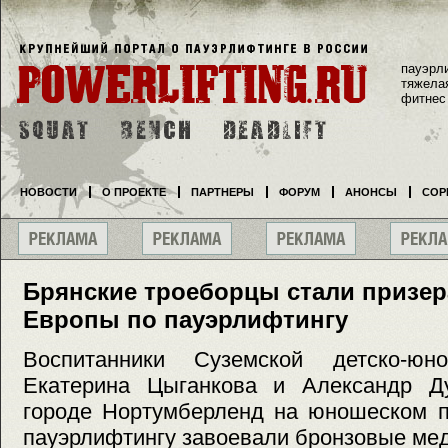
пауэрл
тяжела
фитнес
НОВОСТИ
О ПРОЕКТЕ
ПАРТНЕРЫ
ФОРУМ
АНОНСЫ
СОР
Брянские троеборцы стали призер
Европы по пауэрлифтингу
Воспитанники Суземской детско-юн
Екатерина Цыганкова и Александр Д
городе Нортумберленд на юношеском п
пауэрлифтингу завоевали бронзовые ме