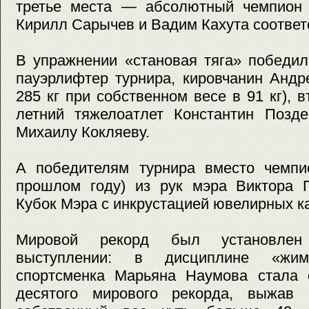
третье места — абсолютный чемпион
Кирилл Сарычев и Вадим Кахута соответ
В упражнении «становая тяга» победи
пауэрлифтер турнира, кировчанин Анд
285 кг при собственном весе в 91 кг), 
летний тяжелоатлет Константин Позде
Михаилу Кокляеву.
А победителям турнира вместо чемпио
прошлом году) из рук мэра Виктора 
Кубок Мэра с инкрустацией ювелирных к
Мировой рекорд был установлен
выступлении: в дисциплине «жи
спортсменка Марьяна Наумова стала 
десятого мирового рекорда, выжав 