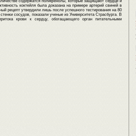
количестве содержатся полифенолы, которые защищают сердце и
тивность коктейля была доказана на примере артерий свиней в
ый рецепт утвердили лишь после успешного тестирования на 80
 стенки сосудов, показали ученые из Университета Страсбурга. В
притока крови к сердцу, обогащающего орган питательными