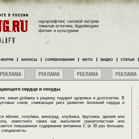
пауэрлифтинг, силовой экстрим
тяжелая атлетика, бодибилдинг
фитнес и культуризм
ФОРУМ
АНОНСЫ
СОРЕВНОВАНИЯ
ФОТО
ВИДЕО
СТАТЬИ
ищающего сердце и сосуды
и, какая добавка к рациону подарит здоровье и долголетие. В
уктовых соков, снижающих риск развития болезней сердца и
я яблоки, голубика, виноград, клубника, брусника, арония или
ла, известного также как мальпигия гранатолистная или
чается повышенное содержание витамина С (в 30 раз большее,
т специалисты.