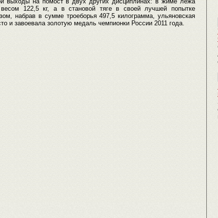
и выходы на помост в двух других дисциплинах: в жиме лежа
весом 122,5 кг, а в становой тяге в своей лучшей попытке
азом, набрав в сумме троеборья 497,5 килограмма, ульяновская
то и завоевала золотую медаль чемпионки России 2011 года.