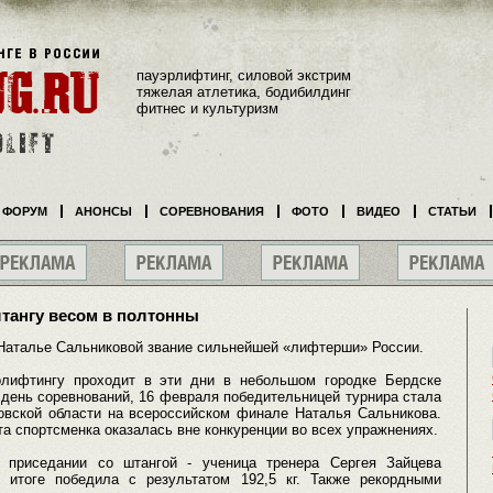
пауэрлифтинг, силовой экстрим
тяжелая атлетика, бодибилдинг
фитнес и культуризм
ФОРУМ
АНОНСЫ
СОРЕВНОВАНИЯ
ФОТО
ВИДЕО
СТАТЬИ
тангу весом в полтонны
 Наталье Сальниковой звание сильнейшей «лифтерши» России.
рлифтингу проходит в эти дни в небольшом городке Бердске
 день соревнований, 16 февраля победительницей турнира стала
овской области на всероссийском финале Наталья Сальникова.
эта спортсменка оказалась вне конкуренции во всех упражнениях.
 приседании со штангой - ученица тренера Сергея Зайцева
 итоге победила с результатом 192,5 кг. Также рекордными