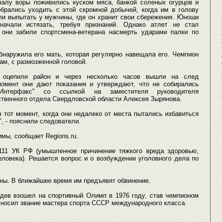
ачалу воры поживились куском мяса, банкой соленых огурцов и
брались уходить с этой скромной добычей, когда им в голову
ли выпытать у мужчины, где он хранит свои сбережения. Юноши
начали истязать, требуя признаний. Однако атлет не стал
 они забили спортсмена-ветерана насмерть ударами палки по
бнаружила его мать, которая регулярно навещала его. Чемпион
гам, с размозженной головой.
 оцепили район и через несколько часов вышли на след
омент они дают показания и утверждают, что не собирались
"Интерфакс" со ссылкой на заместителя руководителя
твенного отдела Свердловской области Алексея Зырянова.
 тот момент, когда они недалеко от места пытались избавиться
, - пояснили следователи.
мы, сообщает Regions.ru.
.111 УК РФ (умышленное причинение тяжкого вреда здоровью,
ловека). Решается вопрос и о возбуждении уголовного дела по
ны. В ближайшее время им предъявят обвинение.
здев взошел на спортивный Олимп в 1976 году, став чемпионом
 носил звание мастера спорта СССР международного класса.