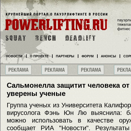
пауэрл
тяжела
фитнес
НОВОСТИ
О ПРОЕКТЕ
ПАРТНЕРЫ
ФОРУМ
АНОНСЫ
СОР
Сальмонелла защитит человека от
уверены ученые
Группа ученых из Университета Калифо
вирусолога Фэнь Юн Лю выяснила: б
можно использовать в качестве ору
сообщает РИА "Новости". Результат