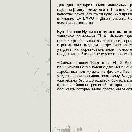
Два дня "ярмарки" были наполнены р
пауэрлифтингу, жиму лежа. В рамках э
качестве почетного гостя куда был пр
внимание LA EXPO и Джон Брзенк, Лу
жимовиков планеты.
Буст Гаспари Нутришн стал местом встр
западном побережье США. Именно здес
происходит большое количество интерес
стремительно идущая в гору кинокарьер
увидеть на соревновательном помост
предстоит выйти на сцену уже в новом с
«Сейчас я вешу 105кг и на FLEX Pro 
принципиального значение для меня не 
акробатики под музыку из фильма Квен
увидеть произвольною программу Влади
уже можно было догадаться бригада кр
фитнеса Оксаны Гришиной, которая в по
сосчитать которых было просто невозмо