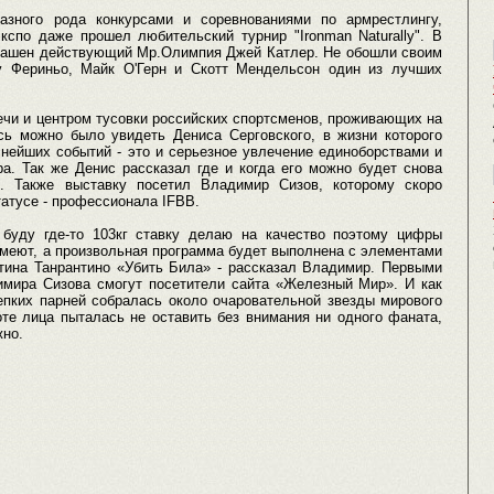
азного рода конкурсами и соревнованиями по армрестлингу,
кспо даже прошел любительский турнир "Ironman Naturally". В
иглашен действующий Мр.Олимпия Джей Катлер. Не обошли своим
 Фериньо, Майк О'Герн и Скотт Мендельсон один из лучших
ечи и центром тусовки российских спортсменов, проживающих на
ь можно было увидеть Дениса Серговского, в жизни которого
нейших событий - это и серьезное увлечение единоборствами и
а. Так же Денис рассказал где и когда его можно будет снова
е. Также выставку посетил Владимир Сизов, которому скоро
татусе - профессионала IFBB.
буду где-то 103кг ставку делаю на качество поэтому цифры
имеют, а произвольная программа будет выполнена с элементами
тина Танрантино «Убить Била» - рассказал Владимир. Первыми
мира Сизова смогут посетители сайта «Железный Мир». И как
епких парней собралась около очаровательной звезды мирового
те лица пыталась не оставить без внимания ни одного фаната,
жно.