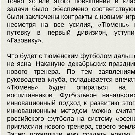
точно хотели этого повышения в кла
задачи было обеспечено соответствую
были заключены контракты с новыми игр
несмотря на все усилия, «Тюмень» 
путевку в первый дивизион, уступи
«Газовику».
Что будет с тюменским футболом дальше
не ясна. Накануне декабрьских праздн
нового тренера. По тем заявлениям
руководства клуба, складывается впеча
«Тюмень» будет опираться на с
воспитанников. Футбольное начальст
инновационный подход к развитию этог
инновационным методом можно считат
российского футбола на систему «осен
пригласили нового тренера, своего земл
Затем позволили ему создать новую 