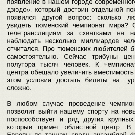
появление в нашем городе современног
дзюдо», который достоин отдельной по
появился другой вопрос: сколько л
увидеть тюменский чемпионат мира? О
телетрансляциям за схватками на н
наблюдать несколько миллиардов чело
отчитался. Про тюменских любителей 
самостоятельно. Сейчас трибуны це
полутора тысяч человек. К чемпиона
центра обещало увеличить вместимость
этом условии достать билеты на тур
сложно.
В любом случае проведение чемпио
позволит выйти нашему спорту на нов
поспособствует и ряд других крупных
которые примет областной центр. В
Европы по танцам среди ансамблей ф