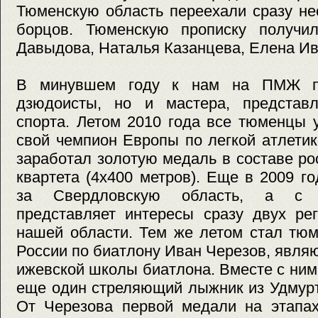
Тюменскую область переехали сразу не
борцов. Тюменскую прописку получи
Давыдова, Наталья Казанцева, Елена И
В минувшем году к нам на ПМЖ пр
дзюдоисты, но и мастера, представ
спорта. Летом 2010 года все тюменцы у
свой чемпион Европы по легкой атлети
заработал золотую медаль в составе ро
квартета (4х400 метров). Еще в 2009 г
за Свердловскую область, а с 
представляет интересы сразу двух ре
нашей области. Тем же летом стал тю
России по биатлону Иван Черезов, явл
ижевской школы биатлона. Вместе с ним
еще один стреляющий лыжник из Удмур
От Черезова первой медали на этапа