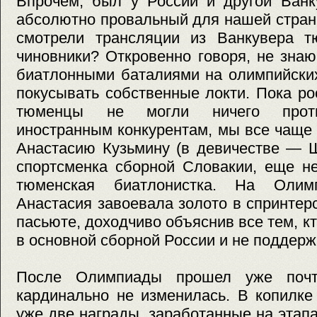
Впрочем, был у России и другой Ванк
абсолютно провальный для нашей стран
смотрели трансляции из Ванкувера т
чиновники? Откровенно говоря, не знаю
биатлонными баталиями на олимпийских
покусывать собственные локти. Пока рос
тюменцы не могли ничего проти
иностранным конкурентам, мы все чаще
Анастасию Кузьмину (в девичестве — Ш
спортсменка сборной Словакии, еще н
тюменская биатлонистка. На Олим
Анастасия завоевала золото в спринтерс
пасьюте, доходчиво объяснив все тем, к
в основной сборной России и не поддерж
После Олимпиады прошел уже почт
кардинально не изменилась. В копилке
уже две награды, заработанные на этапа