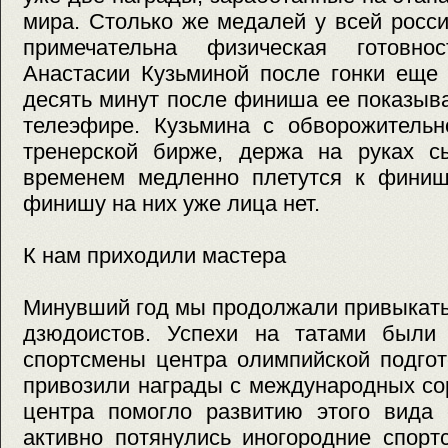
мира. Столько же медалей у всей росс
примечательна физическая готовно
Анастасии Кузьминой после гонки еще 
десять минут после финиша ее показыв
телеэфире. Кузьмина с обворожительн
тренерской бирже, держа на руках с
временем медленно плетутся к финиш
финишу на них уже лица нет.
К нам приходили мастера
Минувший год мы продолжали привыкать
дзюдоистов. Успехи на татами были
спортсмены центра олимпийской подго
привозили награды с международных со
центра помогло развитию этого вида 
активно потянулись иногородние спорт