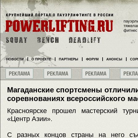
пауэрл
тяжела
фитнес
НОВОСТИ
О ПРОЕКТЕ
ПАРТНЕРЫ
ФОРУМ
АНОНСЫ
СОР
Магаданские спортсмены отличил
соревнованиях всероссийского м
Красноярске прошел мастерский турн
«Центр Азии».
С разных концов страны на него съ