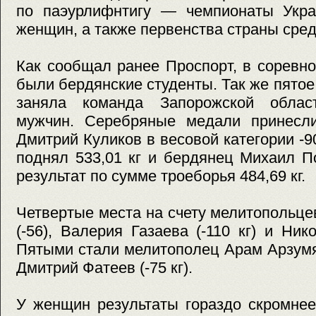
по паэурлифнтигу — чемпионаты Укр
женщин, а также первенства страны ср
Как сообщал ранее Проспорт, в соревн
были бердянские студенты. Так же пятое
заняла команда Запорожской облас
мужчин. Серебряные медали принесл
Дмитрий Куликов в весовой категории -9
поднял 533,01 кг и бердянец Михаил Пот
результат по сумме троеборья 484,69 кг.
Четвертые места на счету мелитопольц
(-56), Валерия Газаева (-110 кг) и Ник
Пятыми стали мелитополец Арам Арзумян
Дмитрий Фатеев (-75 кг).
У женщин результаты гораздо скромнее