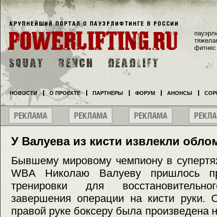
пауэрл
тяжела
фитнес
НОВОСТИ
О ПРОЕКТЕ
ПАРТНЕРЫ
ФОРУМ
АНОНСЫ
СОР
У Валуева из кисти извлекли обло
Бывшему мировому чемпиону в супертя
WBA Николаю Валуеву пришлось пр
тренировки для восстановительн
завершения операции на кисти руки. 
правой руке боксеру была произведена н