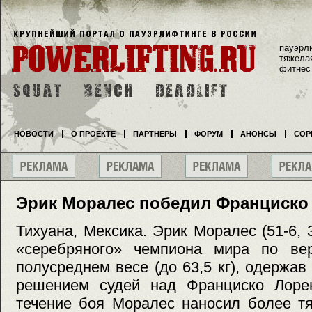
пауэрл
тяжела
фитнес
НОВОСТИ
О ПРОЕКТЕ
ПАРТНЕРЫ
ФОРУМ
АНОНСЫ
СОР
Эрик Моралес победил Франциско
Тихуана, Мексика. Эрик Моралес (51-6, 
«серебряного» чемпиона мира по в
полусреднем весе (до 63,5 кг), одержа
решением судей над Франциско Лорен
течение боя Моралес наносил более т