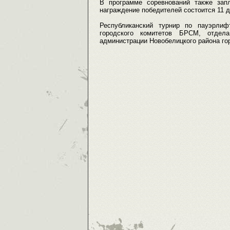
В программе соревнований также запл
награждение победителей состоится 11 д
Республиканский турнир по пауэрлиф
городского комитетов БРСМ, отдел
администрации Новобелицкого района го