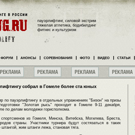
пауэрлифтинг, силовой экстрим
тяжелая атлетика, бодибилдинг
фитнес и культуризм
ФОРУМ
АНОНСЫ
СОРЕВНОВАНИЯ
ФОТО
ВИДЕО
СТАТЬИ
рлифтингу собрал в Гомеле более ста юных
ир по пауэрлифтингу в отдельных упражнениях "Бизон" на призы
подготовки "Золотая рысь" проходит в Гомеле 9-11 декабря,
ле по делам молодежи горисполкома.
спортсменов из Гомеля, Минска, Витебска, Могилева, Бреста,
родов страны. Участники турнира будут состязаться в таких
 штангой, жим штанги лежа, становая тяга.