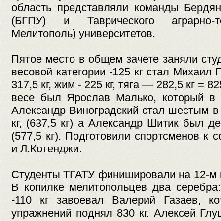
область представляли команды Бердянс
(БГПУ) и Таврического аграрно-те
Мелитополь) университетов.
Пятое место в общем зачете заняли ст
весовой категории -125 кг стал Михаил 
317,5 кг, жим - 225 кг, тяга — 282,5 кг = 
весе был Ярослав Малько, который в 
Александр Виноградский стал шестым в 
кг, (637,5 кг) а Александр Шитик был де
(577,5 кг). Подготовили спортсменов к 
и Л.Котенджи.
Студенты ТГАТУ финишировали на 12-м 
В копилке мелитопольцев два серебра:
-110 кг завоевал Валерий Газаев, к
упражнений поднял 830 кг. Алексей Гл