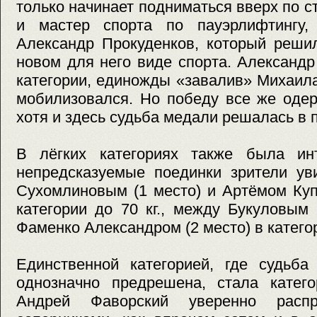
только начинает подниматься вверх по с
и мастер спорта по пауэрлифтингу,
Александр Прокуденков, который реши
новом для него виде спорта. Александр
категории, единожды «завалив» Михаила
мобилизовался. Но победу все же оде
хотя и здесь судьба медали решалась в 
В лёгких категориях также была ин
непредсказуемые поединки зрители у
Сухомлиновым (1 место) и Артёмом Куп
категории до 70 кг., между Букуловым
Фаменко Александром (2 место) в категор
Единственной категорией, где судьба
однозначно предрешена, стала катего
Андрей Фаворский уверенно расп