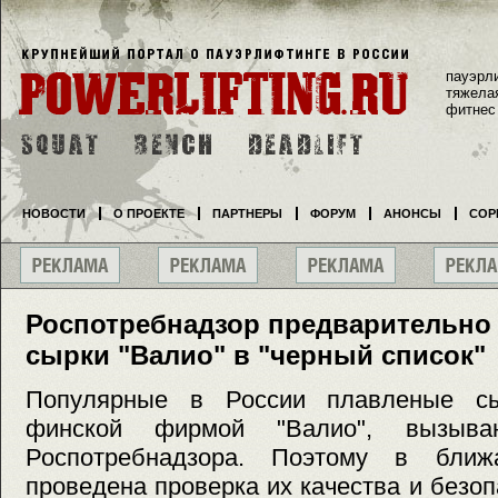
пауэрл
тяжела
фитнес
НОВОСТИ
О ПРОЕКТЕ
ПАРТНЕРЫ
ФОРУМ
АНОНСЫ
СОР
Роспотребнадзор предварительно
сырки "Валио" в "черный список"
Популярные в России плавленые сы
финской фирмой "Валио", вызыва
Роспотребнадзора. Поэтому в бли
проведена проверка их качества и безоп