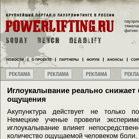
пауэрл
тяжела
фитнес
НОВОСТИ
О ПРОЕКТЕ
ПАРТНЕРЫ
ФОРУМ
АНОНСЫ
СОР
Иглоукалывание реально снижает
ощущения
Акупунктура действует не только п
Немецкие ученые провели экспериме
иглоукалывание влияет непосредствен
количество ощущаемой человеком боли.