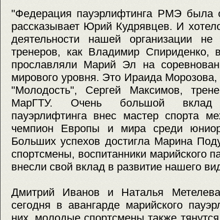
"Федерация пауэрлифтинга РМЭ была о
рассказывает Юрий Кудрявцев. И хотело
деятельности нашей организации не
тренеров, как Владимир Спириденко, в
прославляли Марий Эл на соревновани
мирового уровня. Это Ираида Морозова, 
"Молодость", Сергей Максимов, трене
МарГТУ. Очень большой вклад
пауэрлифтинга внес мастер спорта ме
чемпион Европы и мира среди юниор
Больших успехов достигла Марина Поду
спортсмены, воспитанники марийского п
внесли свой вклад в развитие нашего вид
Дмитрий Иванов и Наталья Метелева
сегодня в авангарде марийского пауэр
них, молодые спортсмены также тянутся 