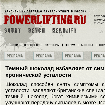
пауэрл
тяжела
фитнес
НОВОСТИ
О ПРОЕКТЕ
ПАРТНЕРЫ
ФОРУМ
АНОНСЫ
СОР
Темный шоколад избавляет от си
хронической усталости
Шоколад способен снять симптомы с
усталости, заявляют британские специал
темный шоколад богат химическими со
улучшают передачу сигналов в мозге. И