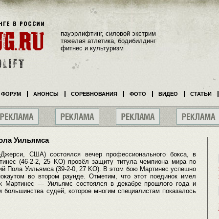
пауэрлифтинг, силовой экстрим
тяжелая атлетика, бодибилдинг
фитнес и культуризм
ФОРУМ
АНОНСЫ
СОРЕВНОВАНИЯ
ФОТО
ВИДЕО
СТАТЬИ
ола Уильямса
-Джерси, США) состоялся вечер профессионального бокса, в
тинес (46-2-2, 25 KO) провёл защиту титула чемпиона мира по
й Пола Уильямса (39-2-0, 27 KO). В этом бою Мартинес успешно
окаутом во втором раунде. Отметим, что этот поединок имел
ок Мартинес — Уильямс состоялся в декабре прошлого года и
 большинства судей, которое многим специалистам показалось