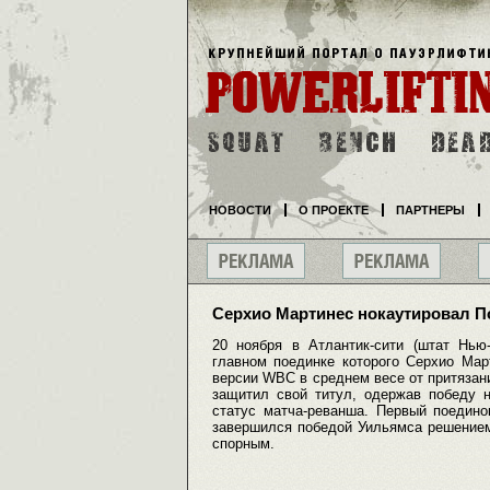
НОВОСТИ
О ПРОЕКТЕ
ПАРТНЕРЫ
Серхио Мартинес нокаутировал П
20 ноября в Атлантик-сити (штат Нью
главном поединке которого Серхио Мар
версии WBC в среднем весе от притязани
защитил свой титул, одержав победу н
статус матча-реванша. Первый поедин
завершился победой Уильямса решением
спорным.