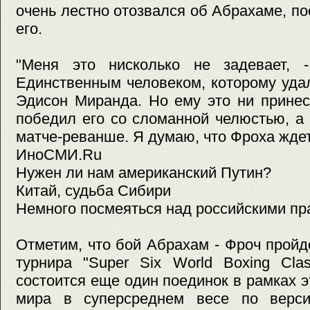
очень лестно отозвался об Абрахаме, п
его.
"Меня это нисколько не задевает, 
Единственным человеком, которому уда
Эдисон Миранда. Но ему это ни принес
победил его со сломанной челюстью, а
матче-реванше. Я думаю, что Фроха ждет
ИноСМИ.Ru
Нужен ли нам американский Путин?
Китай, судьба Сибири
Немного посмеяться над российскими п
Отметим, что бой Абрахам - Фроч пройд
турнира "Super Six World Boxing Cla
состоится еще один поединок в рамках э
мира в суперсреднем весе по вер