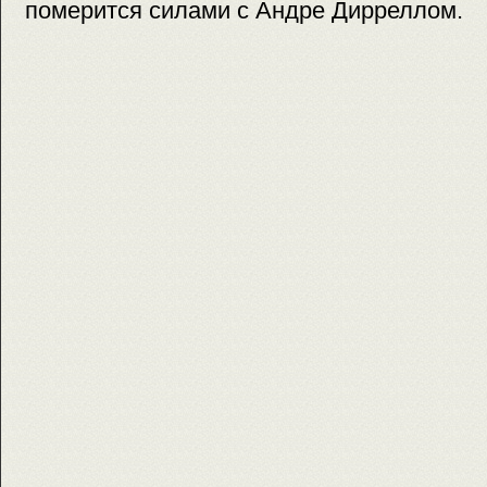
померится силами с Андре Дирреллом.