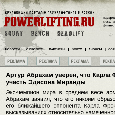
пауэрл
тяжела
фитнес
НОВОСТИ
О ПРОЕКТЕ
ПАРТНЕРЫ
ФОРУМ
АНОНСЫ
СОР
Артур Абрахам уверен, что Карла 
участь Эдисона Миранды
Экс-чемпион мира в среднем весе арм
Абрахам заявил, что его никоим образ
его ближайшего оппонента Карла Фроч
высказываниях относительно намеченног