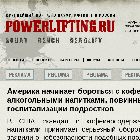
пауэрл
тяжела
фитнес
НОВОСТИ
О ПРОЕКТЕ
ПАРТНЕРЫ
ФОРУМ
АНОНСЫ
СОР
Америка начинает бороться с ко
алкогольными напитками, повинн
госпитализации подростков
В США скандал с кофеиносодержа
напитками принимает серьезный оборо
заявили о небезопасности подобных про