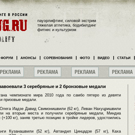
пауэрлифтинг, силовой экстрим
тяжелая атлетика, бодибилдинг
фитнес и культуризм
ФОРУМ
АНОНСЫ
СОРЕВНОВАНИЯ
ФОТО
ВИДЕО
СТАТЬИ
завоевали 3 серебряные и 2 бронзовые медали
тана чемпионате мира 2010 года по самбо пятеро из девяти
ли призовые медали.
 Олега Иадзе Давид Свимонишвили (62 кг), Леван Нахуцришвили
шли на вторые места и получили серебряные медали, Миндиа
 (+100 кг), заняв третью позицию в тройке лидеров, удостоились
нги Кузанашвили (52 кг), Автандил Цинцадзе (57 кг), Каха