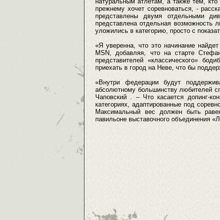
натуральным атлетам, а также тем, кто
прежнему хочет соревноваться, - расс
представлены двумя отдельными див
представлена отдельная возможность л
уложились в категорию, просто с показ
«Я уверенна, что это начинание найдет
MSN, добавляя, что на старте Стефа
представителей «классического» боди
приехать в город на Неве, что бы подде
«Внутри федерации будут поддержива
абсолютному большинству любителей спо
Чаповский . – Что касается допинг-ко
категориях, адаптированные под сорев
Максимальный вес должен быть равен
павильоне выставочного объединения «Л