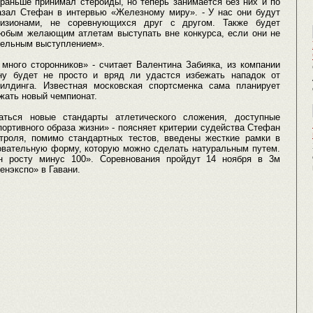
 раньше принимал стероиды, но теперь занимается без них и по
казал Стефан в интервью «Железному миру». - У нас они будут
изионами, не соревнующихся друг с другом. Также будет
юбым желающим атлетам выступать вне конкурса, если они не
ательным выступлением».
 много сторонников» - считает Валентина Забияка, из компании
ну будет не просто и вряд ли удастся избежать нападок от
билдинга. Известная московская спортсменка сама планирует
ржать новый чемпионат.
ться новые стандарты атлетического сложения, доступные
ртивного образа жизни» - поясняет критерии судейства Стефан
нтроля, помимо стандартных тестов, введены жесткие рамки в
новательную форму, которую можно сделать натуральным путем.
 росту минус 100». Соревнования пройдут 14 ноября в 3м
енэкспо» в Гавани.