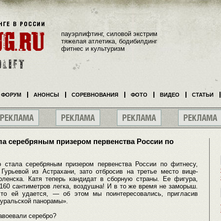
пауэрлифтинг, силовой экстрим
тяжелая атлетика, бодибилдинг
фитнес и культуризм
ФОРУМ
АНОНСЫ
СОРЕВНОВАНИЯ
ФОТО
ВИДЕО
СТАТЬИ
ла серебряным призером первенства России по
 стала серебряным призером первенства России по фитнесу,
Гурьевой из Астрахани, зато отбросив на третье место вице-
ленска. Катя теперь кандидат в сборную страны. Ее фигура,
160 сантиметров легка, воздушна! И в то же время не заморыш.
это ей удается, — об этом мы поинтересовались, пригласив
оуральской панорамы».
завоевали серебро?