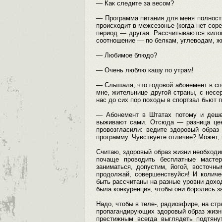
— Как следите за весом?
— Программа питания для меня полност
происходит в межсезонье (когда нет сор
период — другая. Рассчитываются килок
соотношение — по белкам, углеводам, жи
— Любимое блюдо?
— Очень люблю кашу по утрам!
— Слышала, что годовой абонемент в сп
мне, жительнице другой страны, с несер
нас до сих пор походы в спортзал бьют
— Абонемент в Штатах потому и дешев
выживают сами. Отсюда — разница цен,
провозгласили: ведите здоровый образ
программу. Чувствуете отличие? Может, 
Считаю, здоровый образ жизни необходи
почаще проводить бесплатные мастер
заниматься, допустим, йогой, восточн
продолжай, совершенствуйся! И колич
быть рассчитаны на разные уровни дохо
была конкуренция, чтобы они боролись з
Надо, чтобы в теле-, радиоэфире, на ст
пропагандирующих здоровый образ жизни
престижным всегда выглядеть подтяну