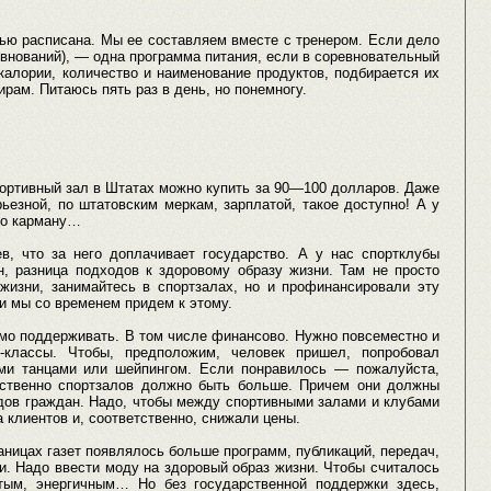
ью расписана. Мы ее составляем вместе с тренером. Если дело
евнований), — одна программа питания, если в соревновательный
алории, количество и наименование продуктов, подбирается их
рам. Питаюсь пять раз в день, но понемногу.
ортивный зал в Штатах можно купить за 90—100 долларов. Даже
ьезной, по штатовским меркам, зарплатой, такое доступно! А у
 по карману…
, что за него доплачивает государство. А у нас спортклубы
 разница подходов к здоровому образу жизни. Там не просто
 жизни, занимайтесь в спортзалах, но и профинансировали эту
и мы со временем придем к этому.
мо поддерживать. В том числе финансово. Нужно повсеместно и
-классы. Чтобы, предположим, человек пришел, попробовал
ыми танцами или шейпингом. Если понравилось — пожалуйста,
ественно спортзалов должно быть больше. Причем они должны
дов граждан. Надо, чтобы между спортивными залами и клубами
а клиентов и, соответственно, снижали цены.
раницах газет появлялось больше программ, публикаций, передач,
. Надо ввести моду на здоровый образ жизни. Чтобы считалось
тым, энергичным… Но без государственной поддержки здесь,