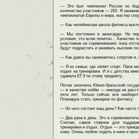
— Это был чемпионат России по боди
количество участников — 250. Я занима
чемпионатов Европы и мира, мастер спо
— Как челябинская школа фитнеса выгля
— Мы постоянно в авангарде. Но перв
условия, это всем понятно… Качество по
участников на соревнованиях пока отста
будут подрастать и занимать высокие по
— Как давно вы занимаетесь спортом и, 
— Я из семьи, где любят спорт. Папа мо
ходил на тренировки. И я с детства вме
сдавала ЕГЭ по этому предмету.
Потом окончила Южно-Уральский госуда
— в качестве хобби — никогда не расс
пяти лет. Только сейчас все наоборо
Планирую стать тренером по фитнесу.
— Из чего состоит ваш день? Как часто 
— Два раза в день. Это в соревнователь
Считаю, самое главное для поддер
тренировки и отдых. Отдых — это прежде
хожу. Очень люблю ходить в кино и прост