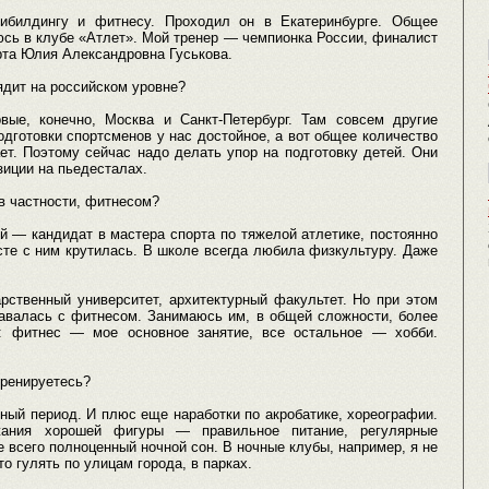
билдингу и фитнесу. Проходил он в Екатеринбурге. Общее
юсь в клубе «Атлет». Мой тренер — чемпионка России, финалист
рта Юлия Александровна Гуськова.
дит на российском уровне?
ые, конечно, Москва и Санкт-Петербург. Там совсем другие
дготовки спортсменов у нас достойное, а вот общее количество
ет. Поэтому сейчас надо делать упор на подготовку детей. Они
зиции на пьедесталах.
в частности, фитнесом?
й — кандидат в мастера спорта по тяжелой атлетике, постоянно
сте с ним крутилась. В школе всегда любила физкультуру. Даже
рственный университет, архитектурный факультет. Но при этом
тавалась с фитнесом. Занимаюсь им, в общей сложности, более
т: фитнес — мое основное занятие, все остальное — хобби.
тренируетесь?
ный период. И плюс еще наработки по акробатике, хореографии.
жания хорошей фигуры — правильное питание, регулярные
 всего полноценный ночной сон. В ночные клубы, например, я не
о гулять по улицам города, в парках.