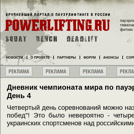
пауэрл
тяжела
фитнес
НОВОСТИ
О ПРОЕКТЕ
ПАРТНЕРЫ
ФОРУМ
АНОНСЫ
СОР
Дневник чемпионата мира по пауэ
День 4
Четвертый день соревнований можно наз
побед"! Это было невероятно - четыр
украинских спортсменов над российским