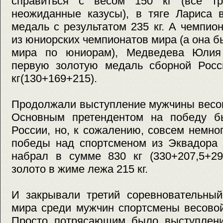
справиться с весом 150 кг (все тр
неожиданные казусы), в тяге Лариса 
медаль с результатом 235 кг. А чемпи
из юниорских чемпионатов мира (а она б
мира по юниорам), Медведева Юлия 
первую золотую медаль сборной Росси
кг(130+169+215).
Продолжали выступление мужчины весово
Основным претендентом на победу б
России, но, к сожалению, совсем немно
победы над спортсменом из Эквадора C
набрал в сумме 830 кг (330+207,5+29
золото в жиме лежа 215 кг.
И закрывали третий соревновательный
мира среди мужчин спортсмены весовой 
Просто потрясающим было выступлени