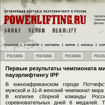
пауэрл
тяжела
фитнес
НОВОСТИ
О ПРОЕКТЕ
ПАРТНЕРЫ
ФОРУМ
АНОНСЫ
СОР
Первые результаты чемпионата м
пауэрлифтингу IPF
В южноафриканском городе Потчефст
мужской и 31-й женский чемпионат мира 
В копилке сборной команды Росс
соревновательных дней 6 медалей. 