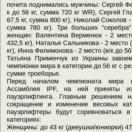
почета поднимались мужчины: Сергей Фед
к до 56 кг, сумма 720 кг WR), Сергей Гла
67,5 кг, сумма 800 кг), Николай Соколов - 
сумма 780 кг). Три больших "серебра"
женщин: Валентина Верменюк - 2 место
432,5 кг), Наталья Сальникова - 2 место (
кг), Инна Филимонова - 2 место (в/к до 56 
Татьяна Применчук из Украины завоев
чемпионки мира в категории до 56 кг с ре
сумме троеборья.
Перед началом чемпионата мира п
Ассамблея IPF, на ней приняты и
пауэрлифтинга. Главным решением н
сокращение и изменение весовых кат
пауэрлифтеры будут соревноваться 
категориях:
Женщины: до 43 кг (девушки/юниорки) 47 кг,