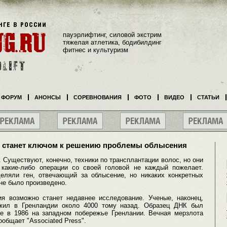
пауэрлифтинг, силовой экстрим
тяжелая атлетика, бодибилдинг
фитнес и культуризм
ФОРУМ
АНОНСЫ
СОРЕВНОВАНИЯ
ФОТО
ВИДЕО
СТАТЬИ
о станет ключом к решению проблемы облысения
Существуют, конечно, техники по трансплантации волос, но они
 какие-либо операции со своей головой не каждый пожелает.
еляли ген, отвечающий за облысение, но никаких конкретных
 не было произведено.
 возможно станет недавнее исследование. Ученые, наконец,
 жил в Гренландии около 4000 тому назад. Образец ДНК был
е в 1986 на западном побережье Гренлании. Вечная мерзлота
ообщает "Associated Press".