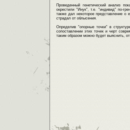
Проведенный генетический анализ пока
окрестили "Инук", т.е. "индивид" по-г
также дал некоторое представление о е
страдал от облысения.
Определив "опорные точки" в структур
сопоставлении этих точек и черт соврем
таким образом можно будет выяснить, о