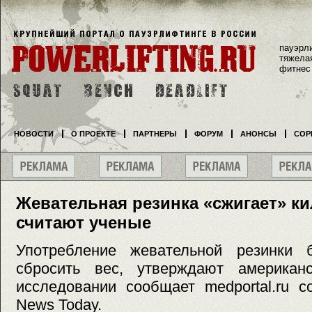
пауэрл
тяжела
фитнес
НОВОСТИ
О ПРОЕКТЕ
ПАРТНЕРЫ
ФОРУМ
АНОНСЫ
СОР
Жевательная резинка «сжигает» к
считают ученые
Употребление жевательной резинки 
сбросить вес, утверждают американ
исследовании сообщает medportal.ru с
News Today.