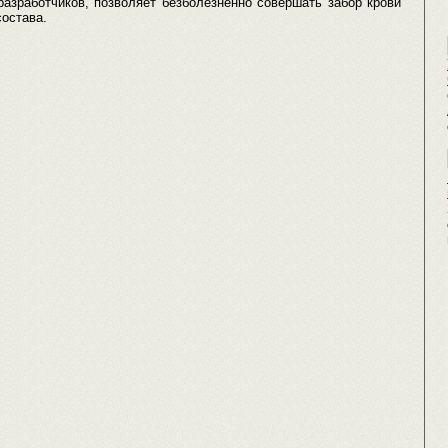
разработчиков, позволяет безболезненно совершать забор крови
состава.