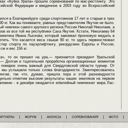
ках «Кубка Урала» прошли соревнований по мас-рестлингу. Это
ссийской Федерации и введенное в 2003 году во Всероссийский
лся в Екатеринбурге среди спортсменов 17 лет и старше в трех
е 90 кг. Как вы понимаете, равных представителям Якутии не было.
ный чемпион самого крупного региона России Николай Николаев, а
ов из все той же республики Саха Якутия. Кстати, Николаеву 64
 земляка Ивана Лыскова, который завоевал бронзовую медаль в
етить. Что касается веса свыше 90 кг, то здесь первенствовал
стер спорта по пауэрлифтингу, рекордсмен Европы и России,
м и вес 156 кг.
ла», то он прошел на ура,— признается президент Уральской
— Долгая и тщательная проработка организационных моментов
 помарок очень важный для Свердловской области турнир. От
и мы услышали только слова благодарности. Заинтересовались
ингом, так что, думаю, пришла пора и этой разновидности
дельно отметим высокие результаты наших земляков на первом
апомню - в декабре ожидается юбилейный чемпионат мира Лас-
АРТНЕРЫ
ФОРУМ
АНОНСЫ
СОРЕВНОВАНИЯ
ФОТО