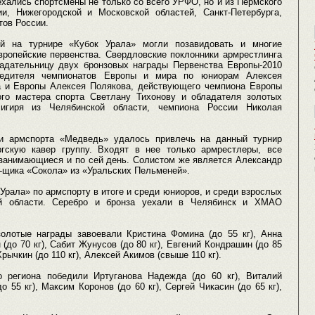
хались спортсмены не только со всего УРФО, но и из Пермского
ии, Нижегородской и Московской областей, Санкт-Петербурга,
тов России.
й на турнире «Кубок Урала» могли позавидовать и многие
вропейские первенства. Свердловские поклонники армрестлинга
адательницу двух бронзовых награды Первенства Европы-2010
обедителя чемпионатов Европы и мира по юниорам Алексея
а и Европы Алексея Полякова, действующего чемпиона Европы
ого мастера спорта Светлану Тихонову и обладателя золотых
игиря из Челябинской области, чемпиона России Николая
ии армспорта «Медведь» удалось привлечь на данный турнир
гскую кавер группу. Входят в нее только армрестлеры, все
 занимающиеся и по сей день. Солистом же является Александр
-щика «Сокола» из «Уральских Пельменей».
рала» по армспорту в итоге и среди юниоров, и среди взрослых
ой области. Серебро и бронза уехали в Челябинск и ХМАО
олотые награды завоевали Кристина Фомина (до 55 кг), Анна
 (до 70 кг), Сабит Жунусов (до 80 кг), Евгений Кондрашин (до 85
Хрычкин (до 110 кг), Алексей Акимов (свыше 110 кг).
 региона победили Иртуганова Надежда (до 60 кг), Виталий
о 55 кг), Максим Коронов (до 60 кг), Сергей Чикасин (до 65 кг),