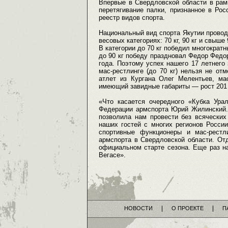
Впервые в Свердловской области в рам
перетягивание палки, признанное в Ро
реестр видов спорта.
Национальный вид спорта Якутии проводи
весовых категориях: 70 кг, 90 кг и свыш
В категории до 70 кг победил многократ
до 90 кг победу праздновал Федор Федор
года. Поэтому успех нашего 17 летнего
мас-рестлинге (до 70 кг) нельзя не отм
атлет из Кургана Олег Мелентьев, ма
имеющий завидные габариты — рост 201 с
«Что касается очередного «Кубка Ура
Федерации армспорта Юрий Жилинский.
позволила нам провести без всяческих
наших гостей с многих регионов Росси
спортивные функционеры и мас-рестл
армспорта в Свердловской области. От
официальном старте сезона. Еще раз н
Вегасе».
НОВОСТИ
О ПРОЕКТЕ
П