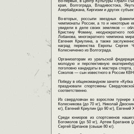
Во-первых, в Центр Культуры «Урал» съе
края, Волгограда, Владивостока, Якут
Азербайджана, Киргизии и других субъек
Во-вторых, россыпи звездных фамили
чемпионаты России, а то и некоторые е
увидели в деле своих земляков — обл
Кристину Фомину, неоднократного п
Лобанова, многократного чемпиона мир
Евгения Криулина, а также заслуженн
наград первенства Европы Сергея Ч
Колесниченко из Волгограда.
Организаторам из уральской федерац
молодую и перспективную екатеринбур
поголовно кандидаты в мастера спорта,
Соколов — сын известного в России КВН
Победу в общекомандном зачете «Кубка У
праздновали спортсмены Свердловск
соответственно.
Из свердловчан во взрослом турнире з
Колесникова (до 70 кг), Николай Двоскин
кг), Евгений Криулин (до 90 кг), Евгений 
Среди юниоров из спортсменов нашего
Богомолов (до 50 кг), Артем Братанов (д
Сергей Щипанов (свыше 80 кг).