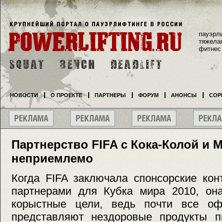
пауэрл
тяжела
фитнес
НОВОСТИ
О ПРОЕКТЕ
ПАРТНЕРЫ
ФОРУМ
АНОНСЫ
СОР
Партнерство FIFA с Кока-Колой и
неприемлемо
Когда FIFA заключала спонсорские кон
партнерами для Кубка мира 2010, он
корыстные цели, ведь почти все оф
представляют нездоровые продукты п