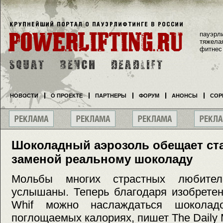
пауэрл
тяжела
фитнес
НОВОСТИ
О ПРОЕКТЕ
ПАРТНЕРЫ
ФОРУМ
АНОНСЫ
СОР
Шоколадный аэрозоль обещает ст
заменой реальному шоколаду
Мольбы многих страстных любите
услышаны. Теперь благодаря изобрете
Whif можно наслаждаться шоколад
поглощаемых калориях, пишет The Daily M