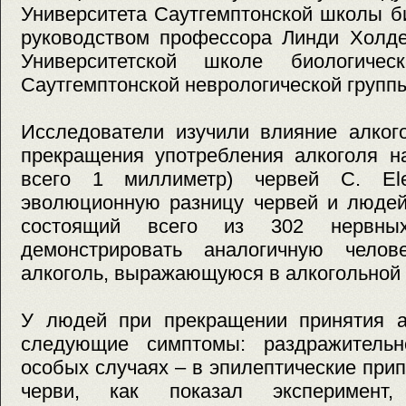
Университета Саутгемптонской школы б
руководством профессора Линди Холде
Университетской школе биологиче
Саутгемптонской неврологической групп
Исследователи изучили влияние алког
прекращения употребления алкоголя н
всего 1 миллиметр) червей C. El
эволюционную разницу червей и людей,
состоящий всего из 302 нервных
демонстрировать аналогичную челов
алкоголь, выражающуюся в алкогольной 
У людей при прекращении принятия а
следующие симптомы: раздражительн
особых случаях – в эпилептические прип
черви, как показал эксперимент,