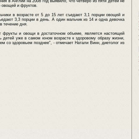
ия в Англии на 2008 год выявило, что четверо из пяти детей не
 овощей и фруктов.
ьчики в возрасте от 5 до 15 лет съедают 3,1 порции овощей и
едают 3,3 порции в день. А один мальчик из 14 и одна девочка
в течение дня.
ет фрукты и овощи в достаточном объеме, является настоящей
ь детей уже в самом юном возрасте к здоровому образу жизни,
м со здоровьем позднее", - отмечает Натали Винн, диетолог из