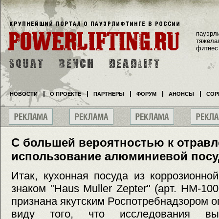
пауэрл
тяжела
фитнес
НОВОСТИ
О ПРОЕКТЕ
ПАРТНЕРЫ
ФОРУМ
АНОНСЫ
СОР
С большей вероятностью к отрав
использование алюминиевой пос
Итак, кухонная посуда из коррозионно
знаком "Haus Muller Zepter" (арт. НМ-10
признана якутским Роспотребнадзором о
виду того, что исследования выя