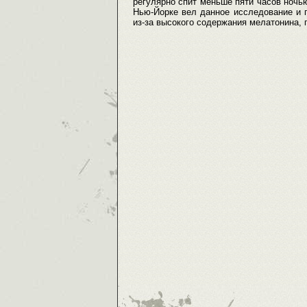
регулярно спит меньше пяти часов ночь
Нью-Йорке вел данное исследование и 
из-за высокого содержания мелатонина, 