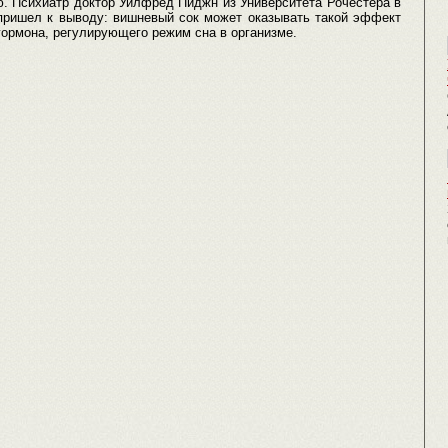
ю. Психиатр доктор Уилфред Пиджн из Университета Рочестера в
пришел к выводу: вишневый сок может оказывать такой эффект
гормона, регулирующего режим сна в организме.