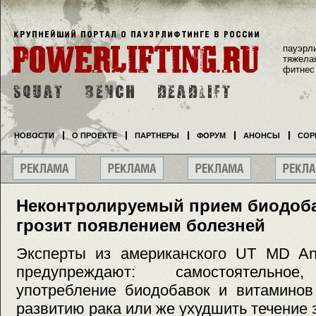
пауэрл
тяжела
фитнес
НОВОСТИ
О ПРОЕКТЕ
ПАРТНЕРЫ
ФОРУМ
АНОНСЫ
СОР
Неконтролируемый прием биодоба
грозит появлением болезней
Эксперты из американского UT MD And
предупреждают: самостоятельное,
употребление биодобавок и витаминов
развитию рака или же ухудшить течение 