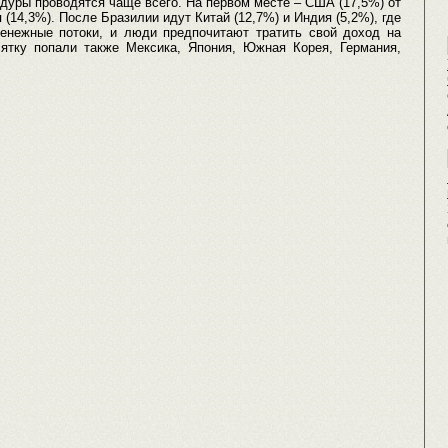
цедуры проводятся чаще всего. На первом месте – США (17,5%) от
 (14,3%). После Бразилии идут Китай (12,7%) и Индия (5,2%), где
енежные потоки, и люди предпочитают тратить свой доход на
ятку попали также Мексика, Япония, Южная Корея, Германия,