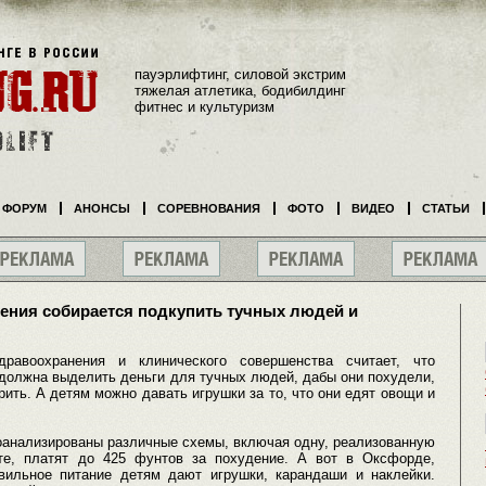
пауэрлифтинг, силовой экстрим
тяжелая атлетика, бодибилдинг
фитнес и культуризм
ФОРУМ
АНОНСЫ
СОРЕВНОВАНИЯ
ФОТО
ВИДЕО
СТАТЬИ
нения собирается подкупить тучных людей и
дравоохранения и клинического совершенства считает, что
должна выделить деньги для тучных людей, дабы они похудели,
рить. А детям можно давать игрушки за то, что они едят овощи и
оанализированы различные схемы, включая одну, реализованную
те, платят до 425 фунтов за похудение. А вот в Оксфорде,
вильное питание детям дают игрушки, карандаши и наклейки.