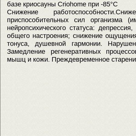
базе криосауны Criohome при -85°С
Снижение работоспособности.Сн
приспособительных сил организма (им
нейропсихического статуса: депрессия,
общего настроения; снижение ощущения
тонуса, душевной гармонии. Наруше
Замедление регенеративных процессо
мышц и кожи. Преждевременное старени