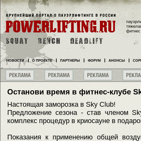
пауэрл
тяжела
фитнес
НОВОСТИ
О ПРОЕКТЕ
ПАРТНЕРЫ
ФОРУМ
АНОНСЫ
СОР
Останови время в фитнес-клубе Sk
Настоящая заморозка в Sky Club!
Предложение сезона - став членом Sk
комплекс процедур в криосауне в подаро
Показания к применению общей возду