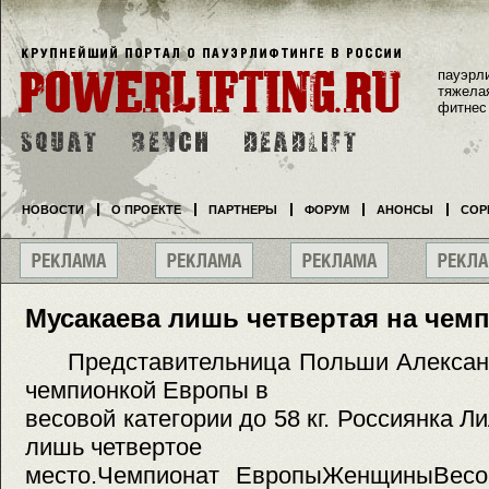
пауэрл
тяжела
фитнес
НОВОСТИ
О ПРОЕКТЕ
ПАРТНЕРЫ
ФОРУМ
АНОНСЫ
СОР
Мусакаева лишь четвертая на чем
Представительница Польши Александ
чемпионкой Европы в
весовой категории до 58 кг. Россиянка 
лишь четвертое
место.Чемпионат ЕвропыЖенщиныВесо