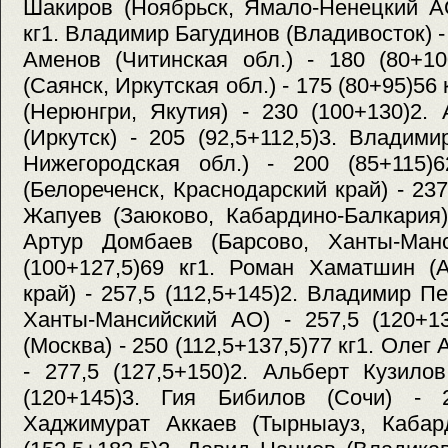
Шакиров (Ноябрьск, Ямало-Ненецкий АО
кг1. Владимир Багудинов (Владивосток) -
Аменов (Читинская обл.) - 180 (80+10
(Саянск, Иркутская обл.) - 175 (80+95)56
(Нерюнгри, Якутия) - 230 (100+130)2
(Иркутск) - 205 (92,5+112,5)3. Владим
Нижегородская обл.) - 200 (85+115)
(Белореченск, Краснодарский край) - 237
Жапуев (Заюково, Кабардино-Балкария) 
Артур Домбаев (Барсово, Ханты-Ман
(100+127,5)69 кг1. Роман Хаматшин (
край) - 257,5 (112,5+145)2. Владимир П
Ханты-Мансийский АО) - 257,5 (120+1
(Москва) - 250 (112,5+137,5)77 кг1. Олег
- 277,5 (127,5+150)2. Альберт Кузило
(120+145)3. Гия Бибилов (Сочи) - 2
Хаджимурат Аккаев (Тырныауз, Кабард