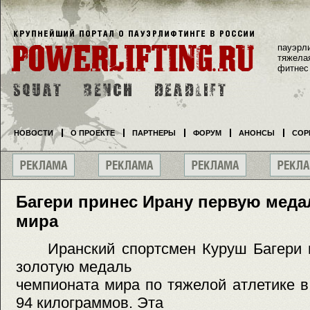
пауэрл
тяжела
фитнес
НОВОСТИ
О ПРОЕКТЕ
ПАРТНЕРЫ
ФОРУМ
АНОНСЫ
СОР
Багери принес Ирану первую меда
мира
Иранский спортсмен Куруш Багери п
золотую медаль
чемпионата мира по тяжелой атлетике в
94 килограммов. Эта