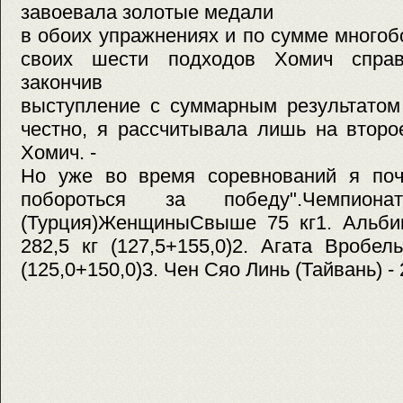
завоевала золотые медали
в обоих упражнениях и по сумме мног
своих шести подходов Хомич справ
закончив
выступление с суммарным результат
честно, я рассчитывала лишь на второ
Хомич. -
Но уже во время соревнований я почу
побороться за победу".Чемпи
(Турция)ЖенщиныСвыше 75 кг1. Альби
282,5 кг (127,5+155,0)2. Агата Вробел
(125,0+150,0)3. Чен Сяо Линь (Тайвань) - 