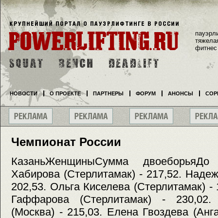
пауэрл
тяжела
фитнес
НОВОСТИ
О ПРОЕКТЕ
ПАРТНЕРЫ
ФОРУМ
АНОНСЫ
СОР
Чемпионат России
КазаньЖенщиныСумма двоеборьяДо
Хабирова (Стерлитамак) - 217,52. Надеж
202,53. Ольга Киселева (Стерлитамак) - 
Гаффарова (Стерлитамак) - 230,02
(Москва) - 215,03. Елена Гвоздева (Анг