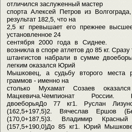
отличился заслуженный мастер
спорта Алексей Петров из Волгограда
результат 182,5, что на
2,5 кг превышает его прежнее высшее
установленное 24
сентября 2000 года в Сиднее. Ин
возникла в споре атлетов до 85 кг. Сразу
штангистов набрали в сумме двоеборь
легким оказался Юрий
Мышковец, а судьбу второго места 
граммов - именно на
столько Мухамат Созаев оказался
Мацкевича.Чемпионат России. К
двоеборьяДо 77 кг1. Руслан Лизуно
(162,5+197,5)2. Вячеслав Ершов (Б
(170,0+187,5)3. Владимир Красны
(157,5+190,0)До 85 кг1. Юрий Мышкове