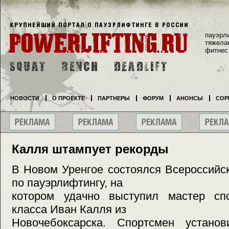
пауэрл
тяжела
фитнес
НОВОСТИ
О ПРОЕКТЕ
ПАРТНЕРЫ
ФОРУМ
АНОНСЫ
СОР
Калля штампует рекорды
В Новом Уренгое состоялся Всероссийс
по пауэрлифтингу, на
котором удачно выступил мастер сп
класса Иван Калля из
Новочебоксарска. Спортсмен устано